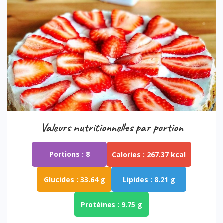
Valeurs nutritionnelles par portion
Portions :
8
Calories :
267.37 kcal
Glucides :
33.64 g
Lipides :
8.21 g
Protéines :
9.75 g