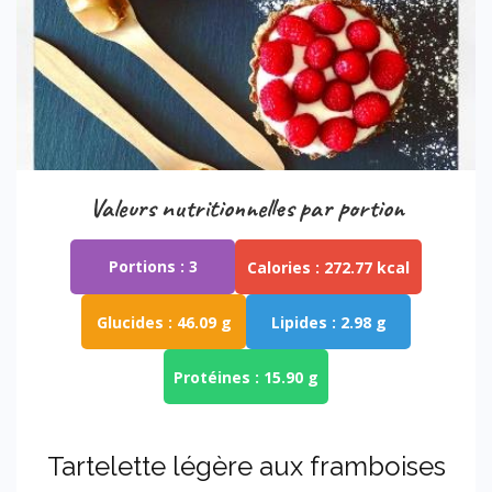
Valeurs nutritionnelles par portion
Portions :
3
Calories :
272.77 kcal
Glucides :
46.09 g
Lipides :
2.98 g
Protéines :
15.90 g
tartelette légère aux framboises