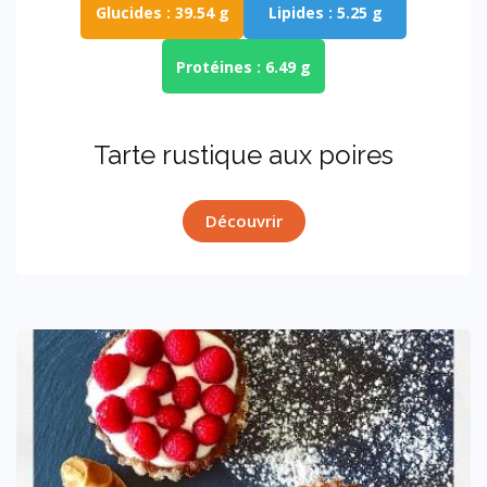
Glucides :
39.54 g
Lipides :
5.25 g
Protéines :
6.49 g
tarte rustique aux poires
Découvrir