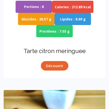
Portions :
8
Calories :
212.89 kcal
Glucides :
26.57 g
Lipides :
8.69 g
Protéines :
7.03 g
tarte citron meringuee
Découvrir