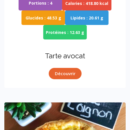
Portions :
4
Calories :
418.80 kcal
Glucides :
48.53 g
Lipides :
20.61 g
Protéines :
12.63 g
Tarte avocat
Découvrir