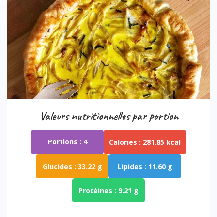
Valeurs nutritionnelles par portion
Portions :
4
Calories :
281.85 kcal
Glucides :
33.22 g
Lipides :
11.60 g
Protéines :
9.21 g