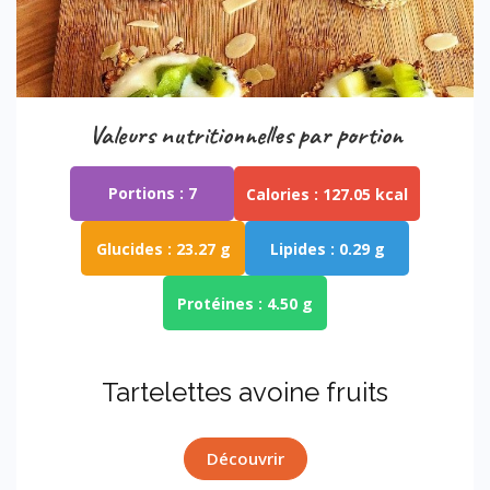
Valeurs nutritionnelles par portion
Portions :
7
Calories :
127.05 kcal
Glucides :
23.27 g
Lipides :
0.29 g
Protéines :
4.50 g
Tartelettes avoine fruits
Découvrir